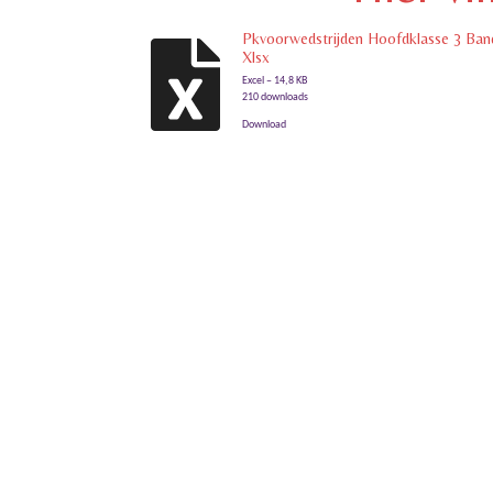
Pkvoorwedstrijden Hoofdklasse 3 Ban
Xlsx
Excel – 14,8 KB
210 downloads
Download