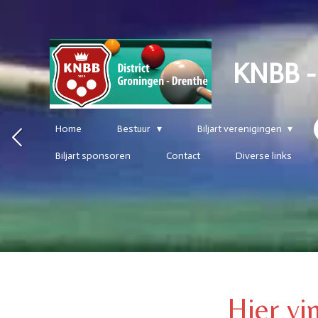
Ga
direct
naar
de
KNBB -
hoofdinhoud
Home
Bestuur
Biljart verenigingen
Biljart sponsoren
Contact
Diverse links
Hier vi