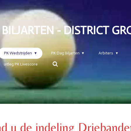
 BILJARTEN - DISTRICT 
PK Wedstrijden
PK Dag Biljarten
Arbiters
uitleg PK Livescore
nd u de indeling Drieband