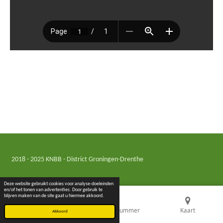
2018 - 2025 KNBB - District Groningen-Drenthe
Deze website gebruikt cookies voor analyse-doeleinden
en/of het tonen van advertenties. Door gebruik te
blijven maken van de site gaat u hiermee akkoord.
E-mailadres
Telefoonnummer
Kaart
Akkoord