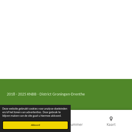
2018 - 2025 KNBB - District Groningen-Drenthe
Deze website gebruikt cookies voor analyse-doeleinden
en/of het tonen van advertenties. Door gebruik te
blijven maken van de site gaat u hiermee akkoord.
E-mailadres
Telefoonnummer
Kaart
Akkoord